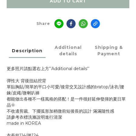
ADD TO CART
Share
Additional
Shipping &
Description
details
Payment
更多照片請點選右上方''Additional details''
彈性大 背後扭結挖背
單貼胸貼/簡單的平口小可愛/後背交叉設計感的bratop/泳衣/腰
鍊/皮繩/微喇叭褲
都能做出各種不一樣風格的搭配！是一件很好延伸發揮的夏日單
品🌞
不收邊剪裁、下擺弧形加稍微前短後長的設計 滿滿隨性感
請參考衣標洗滌說明進行清潔
made in KOREA
衣長前114/後124