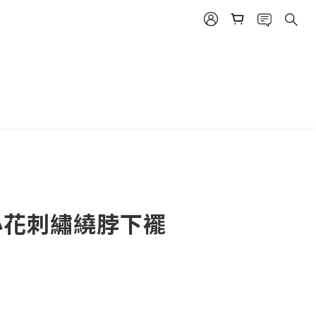
 小花刺繡繞脖下襬