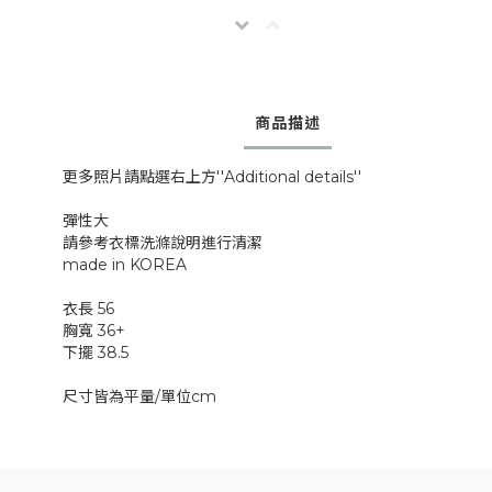
商品描述
更多照片請點選右上方''Additional details''
彈性大
請參考衣標洗滌說明進行清潔
made in KOREA
衣長 56
胸寬 36+
下擺 38.5
尺寸皆為平量/單位cm