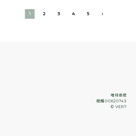
1
2
3
4
5
．
唯特商號
統編00620743
© VERT