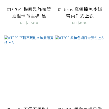
#P264 機眼裝飾褲管
#T648 寬領撞色後綁
抽皺卡布里褲-黑
帶兩件式上衣
NT$1,380
NT$680