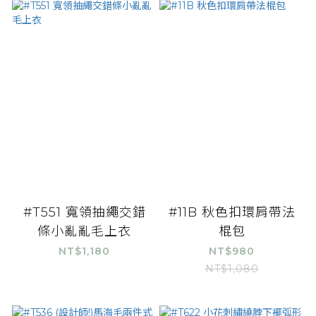
#T551 寬領抽繩交錯
#11B 秋色扣環肩帶法
條小亂亂毛上衣
棍包
NT$1,180
NT$980
NT$1,080