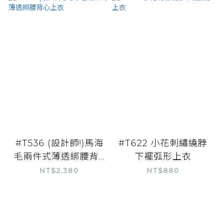
#T536 (設計師!)馬海
#T622 小花刺繡繞脖
毛兩件式薄透綁腰背...
下襬弧形上衣
NT$2,380
NT$880