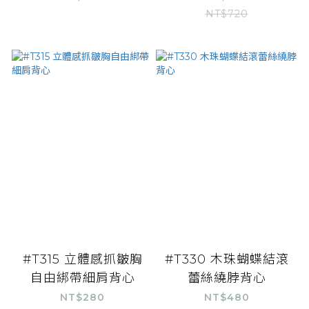
NT$720
#T315 立體感抓皺胸
#T330 木珠蝴蝶結滾
自由綁帶細肩背心
蕾絲繞脖背心
NT$280
NT$480