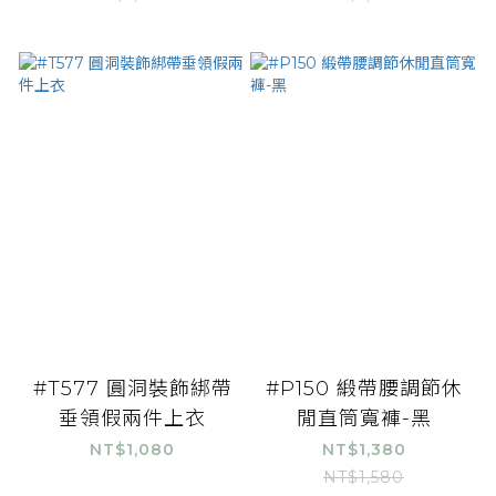
#T577 圓洞裝飾綁帶
#P150 緞帶腰調節休
垂領假兩件上衣
閒直筒寬褲-黑
NT$1,080
NT$1,380
NT$1,580