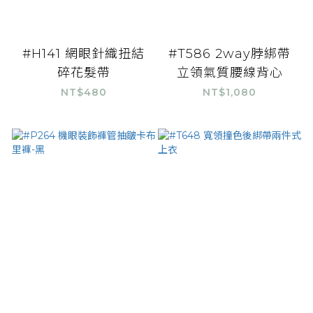
#H141 網眼針織扭結
#T586 2way脖綁帶
碎花髮帶
立領氣質腰線背心
NT$480
NT$1,080