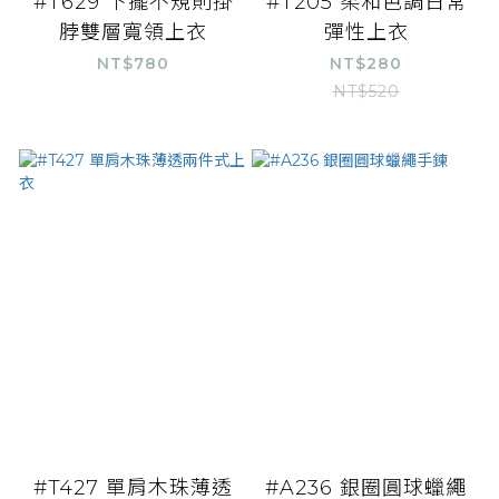
#T629 下擺不規則掛
#T205 柔和色調日常
脖雙層寬領上衣
彈性上衣
NT$780
NT$280
NT$520
#T427 單肩木珠薄透
#A236 銀圈圓球蠟繩