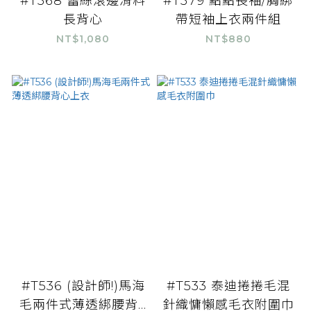
#T568 蕾絲滾邊滑料
#T579 點點長袖/胸綁
長背心
帶短袖上衣兩件組
NT$1,080
NT$880
#T536 (設計師!)馬海
#T533 泰迪捲捲毛混
毛兩件式薄透綁腰背...
針織慵懶感毛衣附圍巾