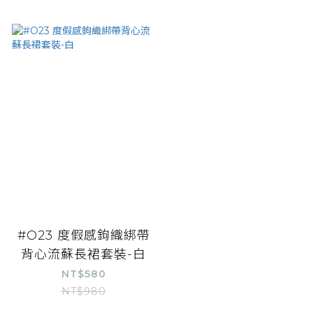
#O23 度假感鉤織綁帶
背心流蘇長裙套裝-白
NT$580
NT$980