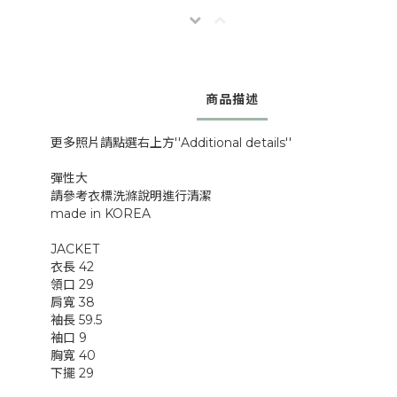
商品描述
更多照片請點選右上方''Additional details''
彈性大
請參考衣標洗滌說明進行清潔
made in KOREA
JACKET
衣長 42
領口 29
肩寬 38
袖長 59.5
袖口 9
胸寬 40
下擺 29