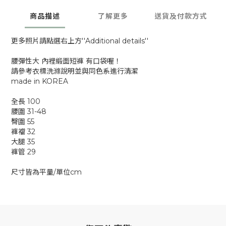
商品描述
了解更多
送貨及付款方式
更多照片請點選右上方''Additional details''
腰彈性大 內裡緞面短褲 有口袋喔！
請參考衣標洗滌說明並與同色系進行清潔
made in KOREA
全長 100
腰圍 31-48
臀圍 55
褲襠 32
大腿 35
褲管 29
尺寸皆為平量/單位cm